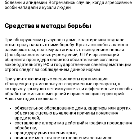
болезни и эпидемии. Встречались случаи, когда агрессивные
особи нападали и кусали людей.
Средства и методы борьбы
При обнаружении грызунов в доме, квартире или подвале
стоит сразу начать с ними борьбу. Крысы способны активно
размножаться, поэтому затягивать с выведением нельзя.
Для образовательных учреждений, ЛПУ и организаций
общепита процедура является обязательной согласно
законодательству РФ и государственные санэпидемстанции
строго следят за соблюдением данной нормы.
При уничтожении крыс специалисты организации
«Главдезцентр» используют современные препараты, к
которым у грызунов нет иммунитета, и эффективные способы
обработки жилых помещений и прилегающих территорий.
Наша методика включает:
обязательное обследование дома, квартиры или других
объектов с целью выявления причины появления
вредителей;
составление алгоритма действий и графика проведения
обработки;
процедуру уничтожения крыс;
принятие мер для предотвращения рецидивов.