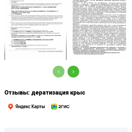
действующей
мероприятий
лицензии на
осуществляется по
оказание услуг
месту
компании
лицензируемого
вида деятельности.
Сопроводительное письмо
к лицензии ЛО64-00111-
Лицензированная СЭС
66/01615616
Отзывы: дератизация крыс