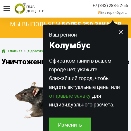
+7 (343) 288-52-55
ГЛАВ
ДЕЗЦЕНТР
Екатеринбург
МЫ ВЫПОЛНЯЕМ
БОЛЕЕ 250 ЗАКАЗОВ
КАЖДЫЙ ДЕНЬ!
Ваш регион
Колумбус
Главная
Дератизация
Крысы
Уничтожение крыс в Екатеринбурге
Офиса компании в вашем
городе нет, укажите
ближайший город, чтобы
видеть актуальные цены или
отправьте заявку
для
индивидуального расчета.
Изменить