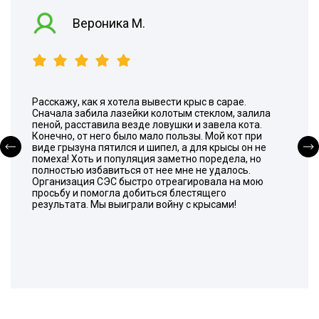
Вероника М.
Расскажу, как я хотела вывести крыс в сарае.
Сначала забила лазейки колотым стеклом, залила
пеной, расставила везде ловушки и завела кота.
Конечно, от него было мало пользы. Мой кот при
виде грызуна пятился и шипел, а для крысы он не
помеха! Хоть и популяция заметно поредела, но
полностью избавиться от нее мне не удалось.
Организация СЭС быстро отреагировала на мою
просьбу и помогла добиться блестящего
результата. Мы выиграли войну с крысами!