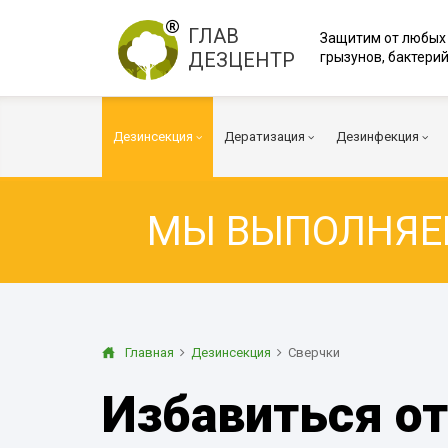
ГЛАВ
Защитим от любых
ДЕЗЦЕНТР
грызунов, бактерий
Дезинсекция
Дератизация
Дезинфекция
МЫ ВЫПОЛНЯ
Тараканы
Мыши
Вирусы и Бакт
Клопы
Крысы
Коронавирус
Клещи
Дератизация помещений
Куриные клещи
Плесень
Муравьи
Дератизация территорий
Грибок
Главная
Дезинсекция
Сверчки
Блохи
Многоквартирный дом
Транспорт
Избавиться от
Осы
Вентиляция
Огневка
Дезинфекция 