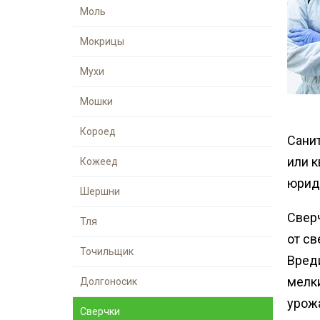
Медведка
Моль
места
Гербицидная обработка
Борщевик
Мокрицы
Дезинсекция помещений
Мухи
Дезинсекция территорий
Вши
Мошки
Чешуйницы
Короед
Сани
Жуки
или к
Кожеед
Многоквартирный дом
юрид
Шершни
Паук
Сверч
Тля
от св
Точильщик
Вреди
мелки
Долгоносик
урожа
Сверчки