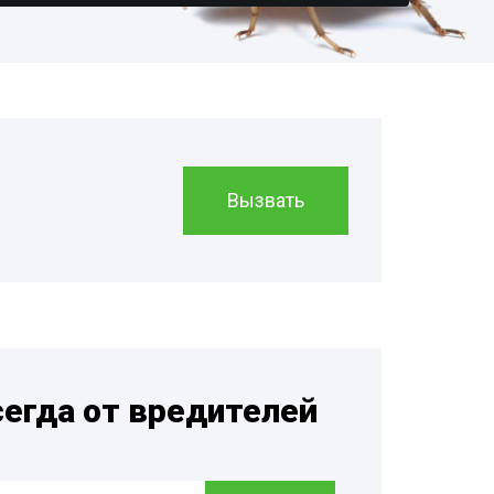
ботка
адов
еждения
азинов
еждения
и
м
Вызвать
евого
 и саун
ртзалов
онов
сов
валов
сегда от вредителей
йнерных
иниц
молочных