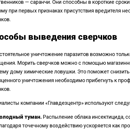
венников — саранчи. Они способны в короткие сроки
ому при первых признаках присутствия вредителя н
чков.
особы выведения сверчков
стоятельное уничтожение паразитов возможно только
щения. Морить сверчков можно с помощью магазинны
сему дому химические ловушки. Это поможет снизить
оценного уничтожения необходимо прибегнуть к про
чков.
иалисты компании «Главдезцентр» используют след
олодный туман.
Распыление облака инсектицида, 
лагодаря точечному воздействию ускоряется как проц