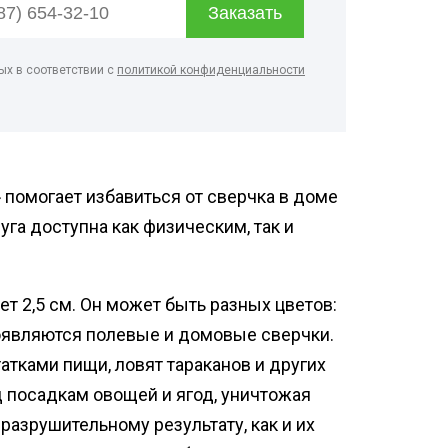
дприятий
енности
ых в соответствии с
политикой конфиденциальности
ицинских
евых
помогает избавиться от сверчка в доме
рм
луга доступна как физическим, так и
дуктовых
о цеха
т 2,5 см. Он может быть разных цветов:
терского
появляются полевые и домовые сверчки.
атками пищи, ловят тараканов и других
 посадкам овощей и ягод, уничтожая
разрушительному результату, как и их