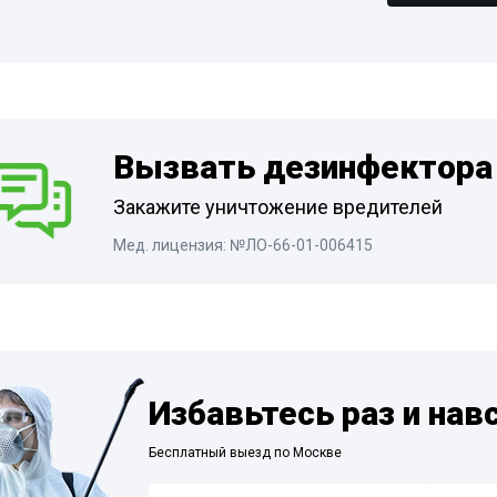
Санитарная обра
школ и детских с
Медицинские учр
ный дом
От коронавируса
подвалов
Дератизация маг
Медицинские учр
нных
Дезинфекция от
Вызвать дезинфектора
туберкулеза
Гостиницы и отел
Дератизация фер
бели
Дезинфекция от гриппа
Диваны
Общежития
Закажите уничтожение вредителей
сорных
Дезинфекция от вирусного
Дератизация пищ
Дезинфекция бань
Мед. лицензия: №ЛО-66-01-006415
гепатита
предприятия
Дезинфекция спо
работка
Дезинфекция ваг
Дератизация офи
Дезинфекция
холодильников
Дератизация под
ан
Избавьтесь раз и нав
Обработка конте
площадок
Дератизация гост
Бесплатный выезд по Москве
ные комнаты
Дезинфекция на 
предприятиях
абочего