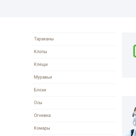
Комары
Вызов на дом
Моль
Многоквартир
Мокрицы
Дезинфекция 
Мухи
При инфекцио
Тараканы
заболеваниях
Мошки
Клопы
Обработка ме
Короед
Обработка му
Клещи
Кожеед
контейнеров
Муравьи
Шершни
Санитарная об
территории
Тля
Блохи
Горячий туман
Точильщик
Осы
Холодный тум
Долгоносик
Огневка
Теплицы
Сверчки
Туалеты и ван
Комары
Слепни
Дезинфекция р