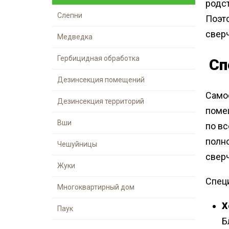
родст
Слепни
Поэт
свер
Медведка
Гербицидная обработка
Сп
Дезинсекция помещений
Само
Дезинсекция территорий
поме
Вши
по в
полн
Чешуйницы
свер
Жуки
Спец
Многоквартирный дом
Х
Паук
Б