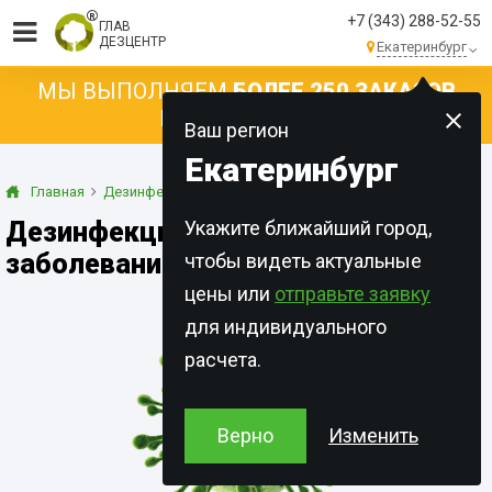
+7 (343) 288-52-55
ГЛАВ
ДЕЗЦЕНТР
Екатеринбург
МЫ ВЫПОЛНЯЕМ
БОЛЕЕ 250 ЗАКАЗОВ
КАЖДЫЙ ДЕНЬ!
Ваш регион
Екатеринбург
Главная
Дезинфекция
При инфекционных заболеваниях
Дезинфекция при инфекционных
Укажите ближайший город,
заболеваниях в Екатеринбурге
чтобы видеть актуальные
цены или
отправьте заявку
для индивидуального
расчета.
Верно
Изменить