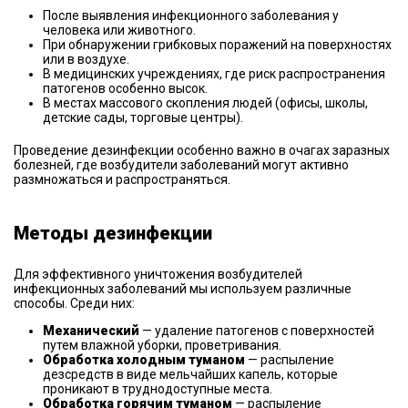
После выявления инфекционного заболевания у
человека или животного.
При обнаружении грибковых поражений на поверхностях
или в воздухе.
В медицинских учреждениях, где риск распространения
патогенов особенно высок.
В местах массового скопления людей (офисы, школы,
детские сады, торговые центры).
Проведение дезинфекции особенно важно в очагах заразных
болезней, где возбудители заболеваний могут активно
размножаться и распространяться.
Методы дезинфекции
Для эффективного уничтожения возбудителей
инфекционных заболеваний мы используем различные
способы. Среди них:
Механический
— удаление патогенов с поверхностей
путем влажной уборки, проветривания.
Обработка холодным туманом
— распыление
дезсредств в виде мельчайших капель, которые
проникают в труднодоступные места.
Обработка горячим туманом
— распыление