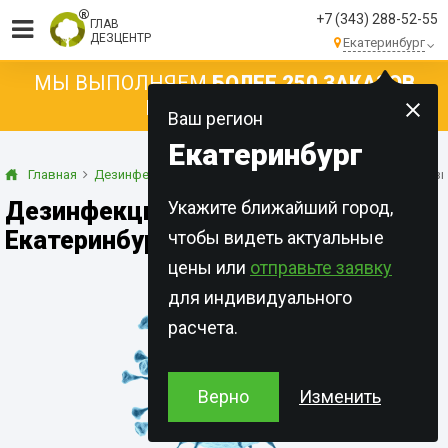
+7 (343) 288-52-55
ГЛАВ
ДЕЗЦЕНТР
Екатеринбург
МЫ ВЫПОЛНЯЕМ
БОЛЕЕ 250 ЗАКАЗОВ
КАЖДЫЙ ДЕНЬ!
Ваш регион
Екатеринбург
Главная
Дезинфекция
При инфекционных заболеваниях
Дези
Дезинфекция от гриппа в
Укажите ближайший город,
Екатеринбурге
чтобы видеть актуальные
цены или
отправьте заявку
для индивидуального
расчета.
Верно
Изменить