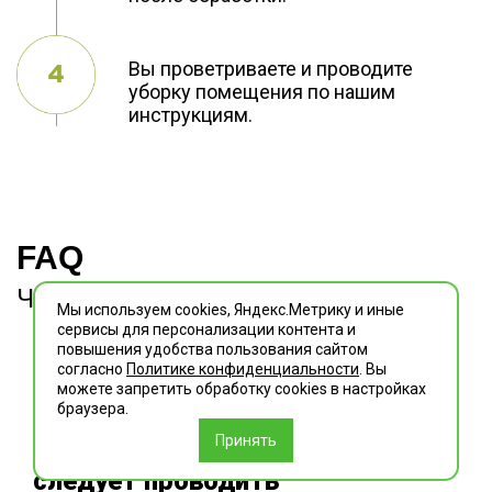
Вы проветриваете и проводите
уборку помещения по нашим
инструкциям.
FAQ
Часто задаваемые вопросы
Мы используем cookies, Яндекс.Метрику и иные
сервисы для персонализации контента и
повышения удобства пользования сайтом
согласно
Политике конфиденциальности
. Вы
можете запретить обработку сookies в настройках
браузера.
Насколько часто
Принять
следует проводить