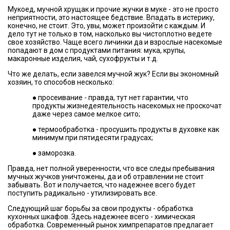
Мукоед, мучной хрущак и прочие жучки в муке - это не просто
неприятности, это настоящее бедствие. Впадать в истерику,
конечно, не стоит. Это, увы, может произойти с каждым. И
дело тут не только в том, насколько вы чистоплотно ведете
свое хозяйство. Чаще всего личинки да и взрослые насекомые
попадают в дом с продуктами питания: мука, крупы,
макаронные изделия, чай, сухофрукты и т.д.
Что же делать, если завелся мучной жук? Если вы экономный
хозяин, то способов несколько:
● просеивание - правда, тут нет гарантии, что
продукты жизнедеятельность насекомых не проскочат
даже через самое мелкое сито;
● термообработка - просушить продукты в духовке как
минимум при пятидесяти градусах;
● заморозка.
Правда, нет полной уверенности, что все следы пребывания
мучных жучков уничтожены, да и об отравлении не стоит
забывать. Вот и получается, что надежнее всего будет
поступить радикально - утилизировать все.
Следующий шаг борьбы за свои продукты - обработка
кухонных шкафов. Здесь надежнее всего - химическая
обработка. Современный рынок химпрепаратов предлагает