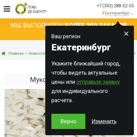
+7 (343) 288-52-55
ГЛАВ
ДЕЗЦЕНТР
Екатеринбург
МЫ ВЫПОЛНЯЕМ
БОЛЕЕ 250 ЗАКАЗОВ
КАЖДЫЙ ДЕНЬ!
Ваш регион
Екатеринбург
Главная
Новости
Статьи о дезинсекции
Мукоед - жук вредит
Укажите ближайший город,
чтобы видеть актуальные
Мукоед - жук вредитель
цены или
отправьте заявку
для индивидуального
расчета.
Верно
Изменить