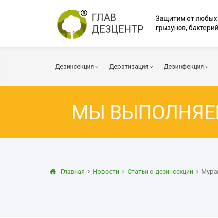
ГЛАВ
Защитим от любых
ДЕЗЦЕНТР
грызунов, бактерий
Дезинсекция
Дератизация
Дезинфекция
МЫ ВЫПОЛНЯ
Тараканы
Мыши
Вирусы и Бакт
Клопы
Крысы
Коронавирус
Клещи
Дератизация помещений
Куриные клещи
Плесень
Муравьи
Дератизация территорий
Грибок
Главная
Новости
Статьи о дезинсекции
Мура
Блохи
Многоквартирный дом
Транспорт
Осы
Вентиляция
Огневка
Дезинфекция 