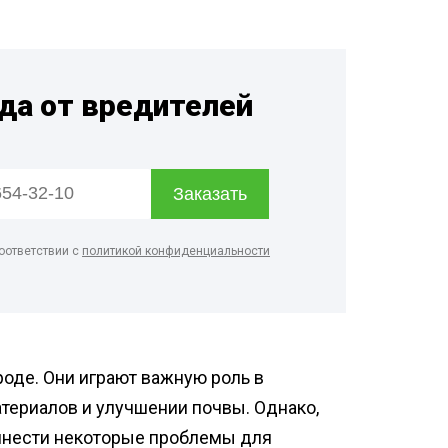
дприятий
енности
ицинских
гда от вредителей
евых
рм
дуктовых
оответствии с
политикой конфиденциальности
о цеха
терского
де. Они играют важную роль в
териалов и улучшении почвы. Однако,
ринести некоторые проблемы для