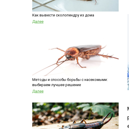
Медведка
места
Гербицидная обработка
Борщевик
Как вывести сколопендру из дома
Дезинсекция помещений
Далее
Дезинсекция территорий
Вши
Чешуйницы
Жуки
Многоквартирный дом
Паук
Методы и способы борьбы с насекомыми:
выбираем лучшее решение
Далее