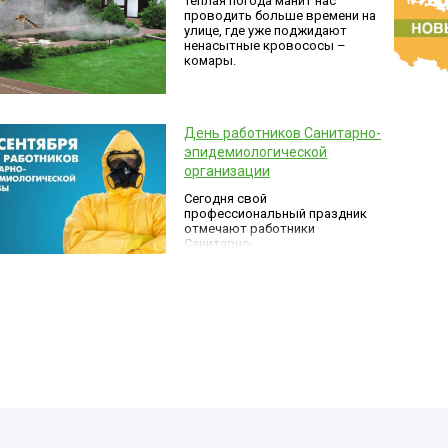
Теплая погода манит нас
проводить больше времени на
улице, где уже поджидают
ненасытные кровососы –
комары.
День работников Санитарно-
эпидемиологической
организации
Сегодня свой
профессиональный праздник
отмечают работники
Санитарно-
эпидемиологической
организации (СЭС)!