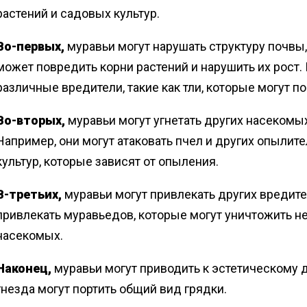
растений и садовых культур.
Во-первых,
муравьи могут нарушать структуру почвы,
может повредить корни растений и нарушить их рост. 
различные вредители, такие как тли, которые могут п
Во-вторых,
муравьи могут угнетать других насекомых
Например, они могут атаковать пчел и других опылит
культур, которые зависят от опыления.
В-третьих,
муравьи могут привлекать других вредител
привлекать муравьедов, которые могут уничтожить не
насекомых.
Наконец,
муравьи могут приводить к эстетическому 
гнезда могут портить общий вид грядки.