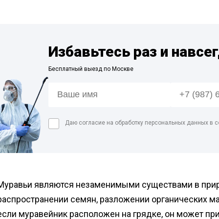
Дезинфекция пре
мясной промышл
Дезинфекция мед
помещений
Избавьтесь раз и навсе
Дезинфекция пищ
Бесплатный выезд по Москве
предприятий
Обработка аптек
Дезинфекция фе
Дезинфекция про
Даю согласие на обработку персональных данных в с
магазинов
Обработка рыбног
Обработка конди
цеха
Муравьи являются незаменимыми существами в приро
распространении семян, разложении органических ма
если муравейник расположен на грядке, он может п