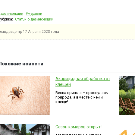
#дезинсекция
#муравьи
Рубрика:
Статьи о дезинсекции
Главдезцентр
17 Апреля 2023 года
Похожие новости
Акарицидная обработка от
клещей
Весна пришла – проснулась
природа, а вместе с ней и
клещи!
Сезон комаров открыт!