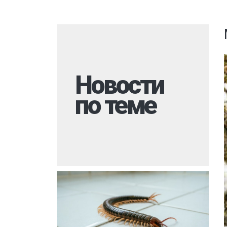
Комары
Вызов на дом
Моль
Многоквартир
Мокрицы
Дезинфекция 
Мухи
При инфекцио
заболеваниях
Новости
Мошки
Обработка ме
по теме
Короед
Обработка му
Кожеед
контейнеров
Шершни
Санитарная об
территории
Тля
Горячий туман
Точильщик
Холодный тум
Долгоносик
Теплицы
Сверчки
Туалеты и ван
Слепни
Дезинфекция р