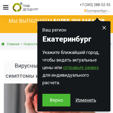
+7 (343) 288-52-55
ГЛАВ
ДЕЗЦЕНТР
Екатеринбург
МЫ ВЫПОЛНЯЕМ
БОЛЕЕ 250 ЗАКАЗОВ
КАЖДЫЙ ДЕНЬ!
Ваш регион
Екатеринбург
Главная
Новости
Статьи о дезинсекции
Вирусный энцефалит
Укажите ближайший город,
чтобы видеть актуальные
Вирусный энцефалит: причины,
цены или
отправьте заявку
для индивидуального
симптомы и меры предосторожности
расчета.
Верно
Изменить