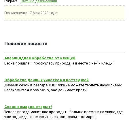
Рубрика:
Статьи о дезинсекции
Главдезцентр
17 Мая 2023 года
Похожие новости
Акарицидная обработка от клещей
Весна пришла – проснулась природа, а вместе с ней и клещи!
Обработка дачных участков и коттеджей
Дачный сезон в разгаре, и вы уже не можете терпеть назойливых
насекомых? А возможно, вас донимает крот?
Сезон комаров открыт!
Теплая погода манит нас проводить больше времени на улице, где
уже поджидают ненасытные кровососы – комары.