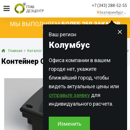
+7 (343) 288-52-55
ГЛАВ
ДЕЗЦЕНТР
Екатеринбург
МЫ ВЫПОЛНЯЕМ
БОЛЕЕ 250 ЗАКАЗОВ
КАЖДЫЙ ДЕНЬ!
Ваш регион
Колумбус
Главная
Каталог
Оборудование
Контейнеры для применения
Контейнер COM 903 F
Офиса компании в вашем
городе нет, укажите
ближайший город, чтобы
видеть актуальные цены или
отправьте заявку
для
индивидуального расчета.
Изменить