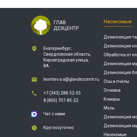
Насекомые
ГЛАВ
ДЕЗЦЕНТР
Дезинсекция та
Дезинсекция кл
Екатеринбург,
Свердловская область,
Обработка от к
Кировградская улица,
Дезинсекция м
8А
Дезинсекция бл
leontiev.a.a@glavdezcentr.ru
Осы и пчёлы
Огневка
+7 (343) 288-52-55
Комары
8 (800) 707-85-22
Моль
Чат с нами
Дезинсекция м
Дезинсекция м
Круглосуточно
Насекомые