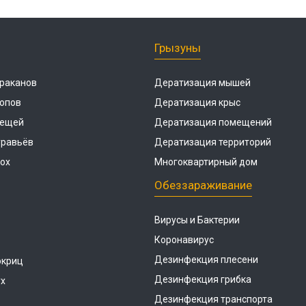
Грызуны
раканов
Дератизация мышей
опов
Дератизация крыс
лещей
Дератизация помещений
уравьёв
Дератизация территорий
ох
Многоквартирный дом
Обеззараживание
Вирусы и Бактерии
Коронавирус
Дезинфекция плесени
окриц
Дезинфекция грибка
ух
Дезинфекция транспорта