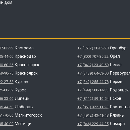
ый дом
Кострома
Оренбург
07-85-22
+7 (3532) 50-89-20
Краснодар
Орёл
05-44-60
+7 (800) 707-85-22
Красногорск
Пенза
60-60-25
+7 (8412) 23-49-50
Красноярск
Первоура
69-90-75
+7 (3439) 64-63-00
Курган
Пермь
22-27-52
+7 (342) 255-44-78
Курск
Подольск
25-00-59
+7 (499) 500-14-33
Липецк
Псков
56-33-60
+7 (8112) 59-10-54
Люберцы
Ростов-н
95-44-50
+7 (863) 322-11-23
Магнитогорск
Рязань
51-70-06
+7 (4912) 43-41-48
Мытищи
Самара
95-40-09
+7 (846) 229-44-25