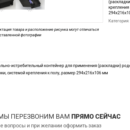
(раскладки
Дезинфекция пре
крепления 
мясной промышл
294х216х1
Категория:
Дезинфекция мед
помещений
тация товара и расположение рисунка могут отличаться
дставленной фотографии
Дезинфекция пищ
предприятий
Обработка аптек
Дезинфекция фе
льно-истребительный контейнер для применения (раскладки) род
Дезинфекция про
ки, системой крепления к полу, размер 294х216х106 мм
магазинов
Обработка рыбног
Обработка конди
цеха
 МЫ ПЕРЕЗВОНИМ ВАМ
ПРЯМО СЕЙЧАС
е вопросы и при желании оформить заказ