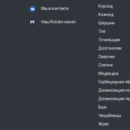
Короед
Мы в контакте
Кожеед
Наш Rutube канал
Шершни
Тля
Точильщик
Долгоносик
Сверчки
Слепни
Медведка
Гербицидная об
Дезинсекция п
Дезинсекция те
Вши
Чешуйницы
Жуки