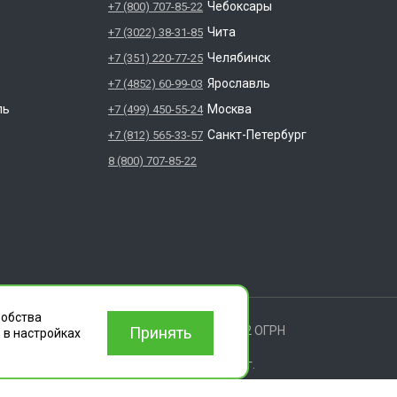
Чебоксары
+7 (800) 707-85-22
Чита
+7 (3022) 38-31-85
Челябинск
+7 (351) 220-77-25
Ярославль
+7 (4852) 60-99-03
ль
Москва
+7 (499) 450-55-24
Санкт-Петербург
+7 (812) 565-33-57
8 (800) 707-85-22
ищены.
добства
 ИЛЬИЧА ДОМ 14 КВ 11 ИНН: 6686112972 ОГРН
Принять
 в настройках
вления деятельности согласно лицензии г.