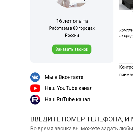
Медведка
места
Гербицидная обработка
Борщевик
16 лет опыта
Дезинсекция помещений
Работаем в 80 городах
Комплек
Дезинсекция территорий
России
от пре
Вши
Заказать звонок
Чешуйницы
Жуки
Контро
Многоквартирный дом
приман
Мы в Вконтакте
Паук
Наш YouTube канал
Наш RuTube канал
ВВЕДИТЕ НОМЕР ТЕЛЕФОНА, И
Во время звонка вы можете задать любы