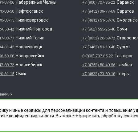
Набережные Челны
Саранск
91-07-06
+7 (800) 707-85-22
Нефтеюганск
Саратов
70-00-50
+7 (8452) 39-77-69
Нижневартовск
Смоленск
30-03-15
+7 (4812) 51-57-76
Нижний Новгород
Сочи
2-050-42
+7 (862) 555-25-40
Нижний Тагил
Ставропо
47-88-77
+7 (8652) 20-59-72
Новокузнецк
Сургут
34-81-45
+7 (3462) 51-10-48
Новороссийск
Таганрог
06-60-08
8 (800) 707-85-22
Новосибирск
Тамбов
47-88-72
+7 (4752) 50-40-56
Омск
Тверь
20-81-15
+7 (4822) 73-80-18
данных
яется зарегистрированным товарным знаком. Все права защ
рику и иные сервисы для персонализации контента и повышения у
НФЕКЦИИ" 620012 СВЕРДЛОВСКАЯ ОБЛАСТЬ Г. ЕКАТЕРИНБУРГ, УЛ.
тике конфиденциальности
. Вы можете запретить обработку сookies
.003.Л.00046.12.24 (ЕРУЛ №Л064-00111-66/0161566). Место осущест
росплавная, д. 76