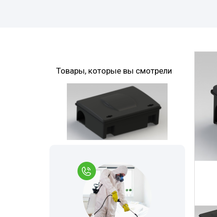
Комары
Вызов на дом
Моль
Многоквартир
Мокрицы
Дезинфекция 
Мухи
При инфекцио
Товары, которые вы смотрели
заболеваниях
Мошки
Обработка ме
Короед
Обработка му
Кожеед
контейнеров
Шершни
Санитарная об
территории
Тля
Горячий туман
Точильщик
Холодный тум
Долгоносик
Теплицы
Сверчки
Туалеты и ван
Слепни
Дезинфекция р