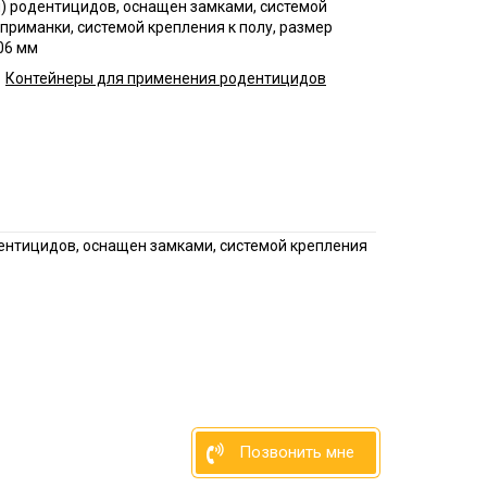
) родентицидов, оснащен замками, системой
дприятий
приманки, системой крепления к полу, размер
енности
06 мм
Контейнеры для применения родентицидов
ицинских
евых
рм
ентицидов, оснащен замками, системой крепления
дуктовых
о цеха
терского
Позвонить мне