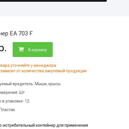
ботка
адов
еждения
азинов
ер EA 703 F
еждения
и
р.
м
В корзину
евого
 и саун
овара уточняйте у менеджера
зависит от количества закупемой продукции
ртзалов
онов
сов
уемый вредитель:
Мыши, крысы
змерения:
Шт
валов
 в упаковке:
12
йнерных
Пластик
иниц
молочных
о-истребительный контейнер для применения