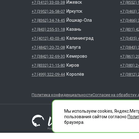
Ижевск
+7 (3412) 33-03-38
+7 (8552) 
Иркутск
+7 (3952) 26-58-07
+7 (3463) 
Йошкар-Ола
+7 (8362) 34-74-45
+7 (3466) 
Казань
+7 (843) 255-51-18
+7 (831) 4
Калининград
+7 (4012) 43-03-40
+7 (3435) 
Калуга
+7 (4842) 20-72-08
+7 (3843) 
Кемерово
+7 (3842) 32-69-30
+7 (861) 2
Киров
+7 (8332) 21-15-80
+7 (383) 2
Королёв
+7 (499) 322-09-44
+7 (3812) 
Политика конфиденциальности
Согласие на обработку 
ГЛАВДЕЗЦЕНТР явл
Мы используем cookies, Яндекс.Мет
ООО "СЛУЖБА ДЕЗИ
пользования сайтом согласно
Поли
1196658010020
браузера.
Лицензия 66.01.35
Челябинск, ул. Фер