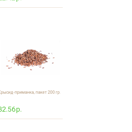
дприятий
енности
ицинских
евых
рм
дуктовых
о цеха
Крысид-приманка, пакет 200 гр.
терского
32.56
р.