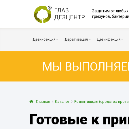
ГЛАВ
Защитим от любых
ДЕЗЦЕНТР
грызунов, бактерий
Дезинсекция
Дератизация
Дезинфекция
МЫ ВЫПОЛНЯ
Тараканы
Мыши
Вирусы и Бакт
Клопы
Крысы
Коронавирус
Клещи
Дератизация помещений
Куриные клещи
Плесень
Муравьи
Дератизация территорий
Грибок
Главная
Каталог
Родентициды (средства проти
Блохи
Многоквартирный дом
Транспорт
Готовые к пр
Осы
Вентиляция
Огневка
Дезинфекция 