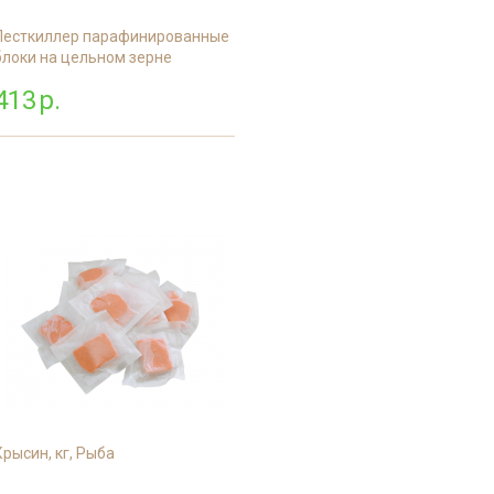
Песткиллер парафинированные
блоки на цельном зерне
413
р.
Крысин, кг, Рыба