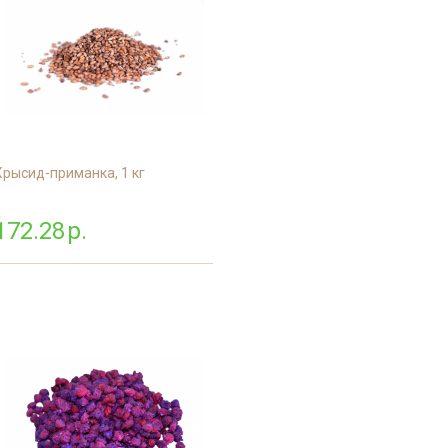
Крысид-приманка, 1 кг
172.28
р.