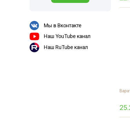
Медведка
места
Гербицидная обработка
Борщевик
Дезинсекция помещений
Мы в Вконтакте
Дезинсекция территорий
Наш YouTube канал
Вши
Наш RuTube канал
Чешуйницы
Жуки
Многоквартирный дом
Паук
Варат
25.