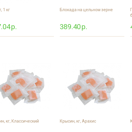
, 1 кг
Блокада на цельном зерне
.04
р.
389.40
р.
н, кг, Классический
Крысин, кг, Арахис