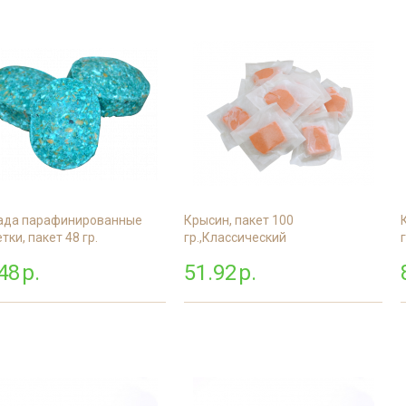
ада парафинированные
Крысин, пакет 100
тки, пакет 48 гр.
гр.,Классический
48
р.
51.92
р.