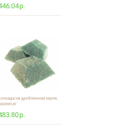
446.04
р.
Блокада на дробленном зерне,
Арахис,кг
483.80
р.