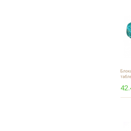
Блок
табле
42.