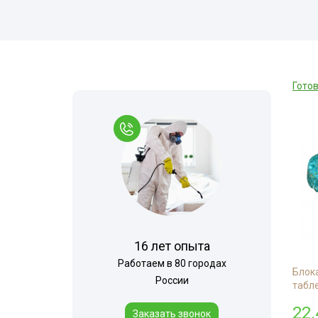
Комары
Вызов на дом
Моль
Многоквартир
Мокрицы
Дезинфекция 
Гото
Мухи
При инфекцио
заболеваниях
Мошки
Обработка ме
Короед
Обработка му
Кожеед
контейнеров
Шершни
Санитарная об
территории
Тля
Горячий туман
Точильщик
16 лет опыта
Холодный тум
Долгоносик
Работаем в 80 городах
Теплицы
Блок
Сверчки
России
табле
Туалеты и ван
Слепни
22.
Заказать звонок
Дезинфекция р