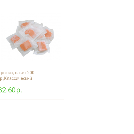
Крысин, пакет 200
гр.,Классический
82.60
р.