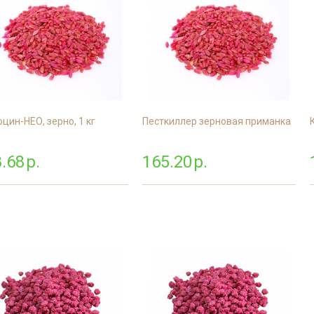
цин-НЕО, зерно, 1 кг
Песткиллер зерновая приманка
.68
р.
165.20
р.