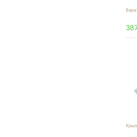
Варат
387
Крыси