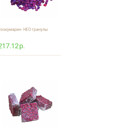
Зоокумарин- НЕО гранулы
217.12
р.