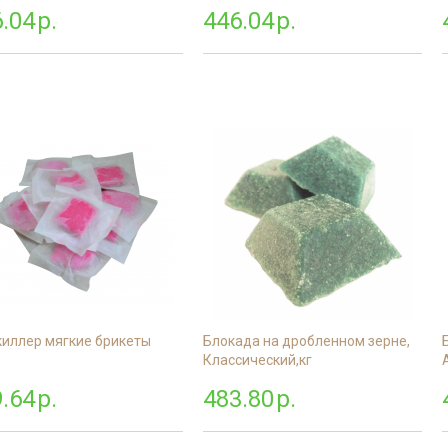
.04
р.
446.04
р.
киллер мягкие брикеты
Блокада на дробленном зерне,
Классический,кг
.64
р.
483.80
р.