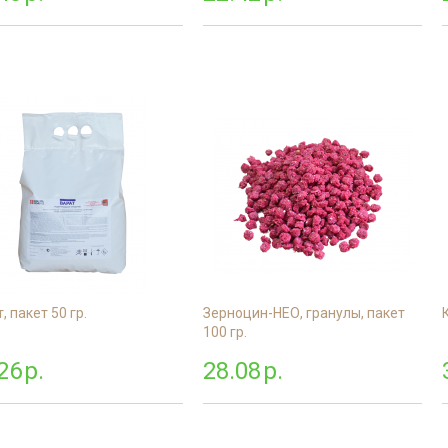
Дезинфекция пре
мясной промышл
Дезинфекция мед
помещений
Дезинфекция пищ
предприятий
Обработка аптек
Дезинфекция фе
Дезинфекция про
магазинов
Обработка рыбног
, пакет 50 гр.
Зерноцин-НЕО, гранулы, пакет
Обработка конди
100 гр.
цеха
26
р.
28.08
р.