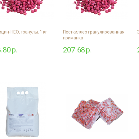
цин-НЕО, гранулы, 1 кг
Песткиллер гранулированная
приманка
.80
р.
207.68
р.