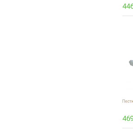
446
Пест
469