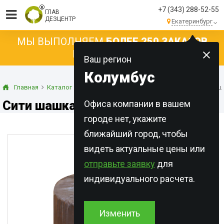
+7 (343) 288-52-55
ГЛАВ
ДЕЗЦЕНТР
Екатеринбург
МЫ ВЫПОЛНЯЕМ
БОЛЕЕ 250 ЗАКАЗОВ
КАЖДЫЙ ДЕНЬ!
Ваш регион
Колумбус
Главная
Каталог
Инсектициды
Дымовые шашки
Сити шаш
Сити шашка
Офиса компании в вашем
городе нет, укажите
ближайший город, чтобы
видеть актуальные цены или
отправьте заявку
для
индивидуального расчета.
Изменить