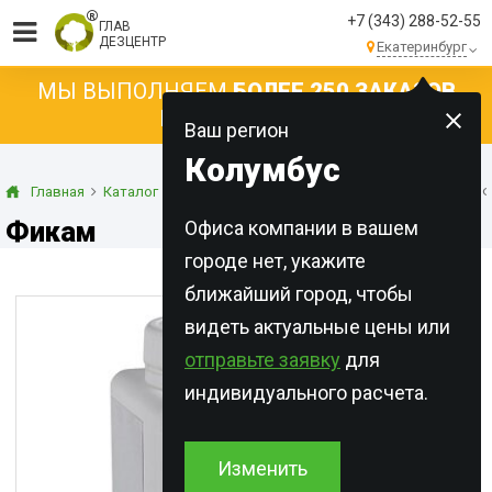
+7 (343) 288-52-55
ГЛАВ
ДЕЗЦЕНТР
Екатеринбург
МЫ ВЫПОЛНЯЕМ
БОЛЕЕ 250 ЗАКАЗОВ
КАЖДЫЙ ДЕНЬ!
Ваш регион
Колумбус
Главная
Каталог
Концентраты
Смачивающиеся порошки
Ф
Фикам
Офиса компании в вашем
городе нет, укажите
ближайший город, чтобы
видеть актуальные цены или
отправьте заявку
для
индивидуального расчета.
Изменить