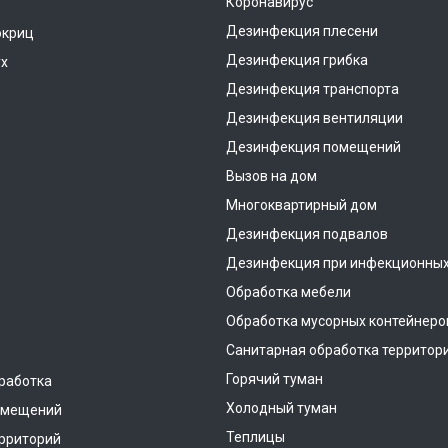
Коронавирус
Дезинфекция плесени
окриц
Дезинфекция грибка
ух
Дезинфекция транспорта
Дезинфекция вентиляции
Дезинфекция помещений
Вызов на дом
Многоквартирный дом
Дезинфекция подвалов
Дезинфекция при инфекционных
Обработка мебели
Обработка мусорных контейнеро
Санитарная обработка территор
Горячий туман
работка
Холодный туман
омещений
Теплицы
рриторий