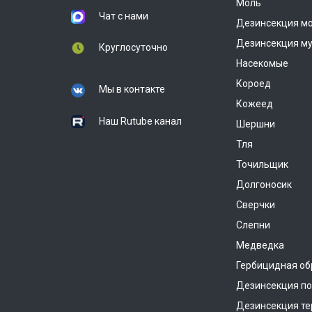
Моль
Чат с нами
Дезинсекция м
Дезинсекция м
Круглосуточно
Насекомые
Короед
Мы в контакте
Кожеед
Наш Rutube канал
Шершни
Тля
Точильщик
Долгоносик
Сверчки
Слепни
Медведка
Гербицидная об
Дезинсекция п
Дезинсекция те