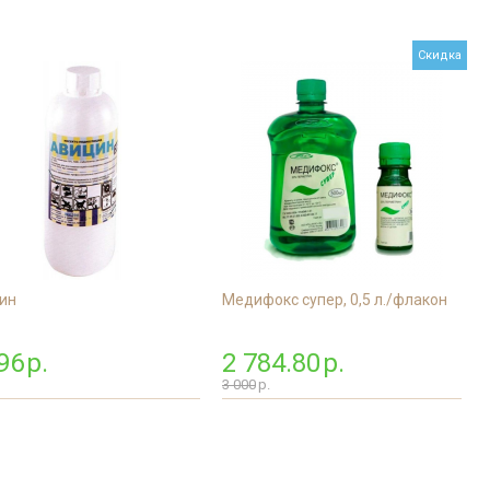
Дезинфекция пре
мясной промышл
Скидка
Дезинфекция мед
помещений
Дезинфекция пищ
предприятий
Обработка аптек
Дезинфекция фе
Дезинфекция про
магазинов
ин
Медифокс супер, 0,5 л./флакон
Обработка рыбног
96
р.
2 784.80
р.
Обработка конди
цеха
3 000
р.