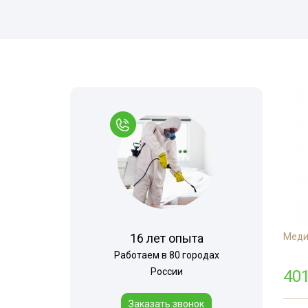
Комары
Вызов на дом
Моль
Многоквартир
Мокрицы
Дезинфекция 
Мухи
При инфекцио
заболеваниях
Мошки
Обработка ме
Короед
Обработка му
Кожеед
контейнеров
Шершни
Санитарная об
территории
Тля
Горячий туман
Точильщик
16 лет опыта
Меди
Холодный тум
Долгоносик
Работаем в 80 городах
Теплицы
Сверчки
России
401
Туалеты и ван
Слепни
Заказать звонок
Дезинфекция р