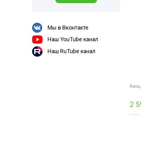
Медведка
места
Гербицидная обработка
Борщевик
Дезинсекция помещений
Мы в Вконтакте
Дезинсекция территорий
Наш YouTube канал
Вши
Наш RuTube канал
Чешуйницы
Жуки
Многоквартирный дом
Паук
Авиц
2 5