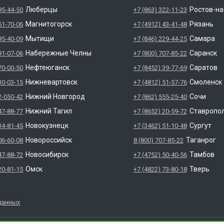
Люберцы
Ростов-н
95-44-50
+7 (863) 322-11-23
Магнитогорск
Рязань
51-70-06
+7 (4912) 43-41-48
Мытищи
Самара
95-40-09
+7 (846) 229-44-25
Набережные Челны
Саранск
91-07-06
+7 (800) 707-85-22
Нефтеюганск
Саратов
70-00-50
+7 (8452) 39-77-69
Нижневартовск
Смоленск
30-03-15
+7 (4812) 51-57-76
Нижний Новгород
Сочи
2-050-42
+7 (862) 555-25-40
Нижний Тагил
Ставропо
47-88-77
+7 (8652) 20-59-72
Новокузнецк
Сургут
34-81-45
+7 (3462) 51-10-48
Новороссийск
Таганрог
06-60-08
8 (800) 707-85-22
Новосибирск
Тамбов
47-88-72
+7 (4752) 50-40-56
Омск
Тверь
20-81-15
+7 (4822) 73-80-18
данных