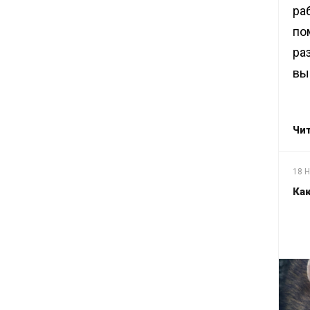
раб
по
ра
вы
Чит
18 Н
Ка