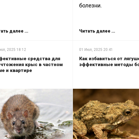
болезни.
ать далее ...
Читать далее ...
юл, 2025
18:12
01 Июл, 2025
20:41
фективные средства для
Как избавиться от лягуш
ичтожения крыс в частном
эффективные методы б
ме и квартире