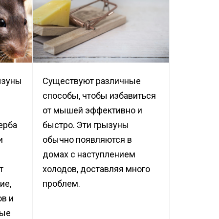
дприятий
енности
ицинских
евых
ызуны
Существуют различные
способы, чтобы избавиться
рм
от мышей эффективно и
дуктовых
ерба
быстро. Эти грызуны
и
обычно появляются в
о цеха
домах с наступлением
терского
т
холодов, доставляя много
ие,
проблем.
ов и
ные