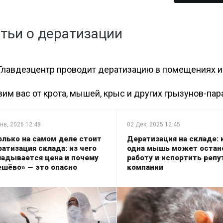
Санитарная обра
школ и детских с
Медицинские учр
тьи о дератизации
ный дом
От коронавируса
подвалов
Дератизация маг
Медицинские учр
нных
Дезинфекция от
Главдезцентр проводит дератизацию в помещениях и 
туберкулеза
Гостиницы и отел
Дератизация фер
бели
Дезинфекция от гриппа
Диваны
Общежития
им вас от крота, мышей, крыс и других грызунов-пар
сорных
Дезинфекция от вирусного
Дератизация пищ
Дезинфекция бань
гепатита
предприятия
Дезинфекция спо
нв, 2026
12:48
02 Дек, 2025
12:45
работка
олько на самом деле стоит
Дератизация на складе: 
Дезинфекция ваг
Дератизация офи
атизация склада: из чего
одна мышь может остан
Дезинфекция
ладывается цена и почему
работу и испортить реп
холодильников
ешёво» — это опасно
компании
Дератизация под
ан
Обработка конте
площадок
Дератизация гост
ные комнаты
Дезинфекция на 
предприятиях
абочего