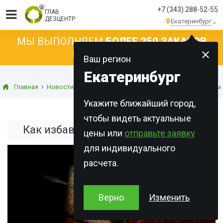
+7 (343) 288-52-55
ГЛАВ
ДЕЗЦЕНТР
Екатеринбург
МЫ ВЫПОЛНЯЕМ
БОЛЕЕ 250 ЗАКАЗОВ
КАЖДЫЙ ДЕНЬ!
Ваш регион
Екатеринбург
Главная
Новости
Статьи о дератизации
Как избавиться от 
Укажите ближайший город,
чтобы видеть актуальные
Как избавиться от мышей в доме
цены или
отправьте заявку
для индивидуального
расчета.
Верно
Изменить