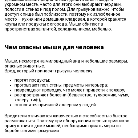
укромном месте. Часто для этого они выбирают чердаки,
полости в стенах и под полом. Для грызунов важно, чтобы
доступ к пище был поблизости, поэтому их излюбленное
место — кухня или домашняя кладовая, в которой хранятся
крупы или продукты с огорода. Мыши обитают в
пространствах за плитой, холодильником, мебелью.
Чем опасны мыши для человека
Мыши, несмотря на миловидный вид и небольшие размеры, —
опасные животные.
Вред, который приносят грызуны человеку:
портят продукты;
прогрызают пол, стены, предметы интерьера;
повреждают проводку, что может привести к пожару;
распространяют болезни (бешенство, туляремию, чуму,
холеру, тиф);
становятся причиной аллергии у людей.
Вредители отличаются живучестью и способностью быстро
размножаться. Поэтому при обнаружении первых признаков
присутствия в доме мышей, необходимо приять меры по
борьбе с этими грызунами.