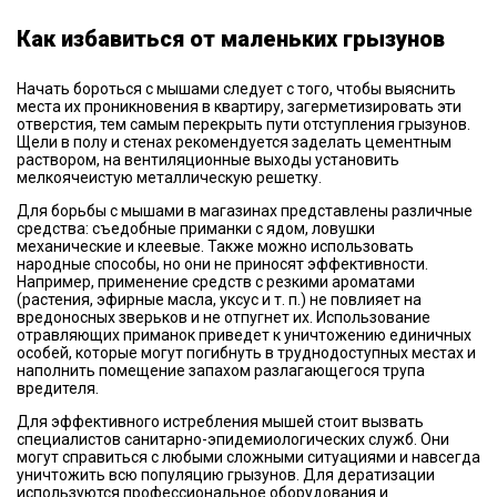
Как избавиться от маленьких грызунов
Начать бороться с мышами следует с того, чтобы выяснить
места их проникновения в квартиру, загерметизировать эти
отверстия, тем самым перекрыть пути отступления грызунов.
Щели в полу и стенах рекомендуется заделать цементным
раствором, на вентиляционные выходы установить
мелкоячеистую металлическую решетку.
Для борьбы с мышами в магазинах представлены различные
средства: съедобные приманки с ядом, ловушки
механические и клеевые. Также можно использовать
народные способы, но они не приносят эффективности.
Например, применение средств с резкими ароматами
(растения, эфирные масла, уксус и т. п.) не повлияет на
вредоносных зверьков и не отпугнет их. Использование
отравляющих приманок приведет к уничтожению единичных
особей, которые могут погибнуть в труднодоступных местах и
наполнить помещение запахом разлагающегося трупа
вредителя.
Для эффективного истребления мышей стоит вызвать
специалистов санитарно-эпидемиологических служб. Они
могут справиться с любыми сложными ситуациями и навсегда
уничтожить всю популяцию грызунов. Для дератизации
используются профессиональное оборудования и