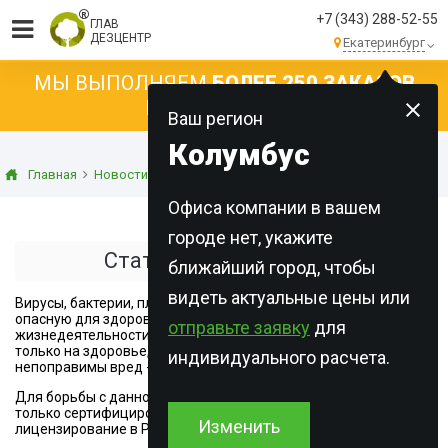
+7 (343) 288-52-55
ГЛАВ
ДЕЗЦЕНТР
Екатеринбург
МЫ ВЫПОЛНЯЕМ
БОЛЕЕ 250 ЗАКАЗОВ
КАЖДЫЙ ДЕНЬ!
Ваш регион
Колумбус
Главная
Новости
Статьи о дезинфекции
Офиса компании в вашем
городе нет, укажите
Статьи о дезинфекции
ближайший город, чтобы
видеть актуальные цены или
Вирусы, бактерии, плесень - все они создают потенциально
опасную для здоровья человека и животных среду. Продукты
отправьте заявку
для
жизнедеятельности данных видов пагубно сказываются не
только на здоровье, но и на имуществе, порой наносят
индивидуального расчета.
непоправимы вред - разрушают жилые конструкции и технику.
Для борьбы с данной проблемой Главдезцентр использует
только сертифицированные препараты, прошедшие
Изменить
лицензирование в Роспотребнадзоре.