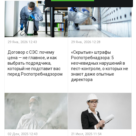
29 Янв, 2026
12:43
29 Янв, 2026
12:28
Договор с СЭС: почему
«Скрытые» штрафы
цена — не главное, и как
Роспотребнадзора: 5
выбрать подрядчика,
неочевидных нарушений в
который не подставит вас
пест-контроле, о которых не
перед Роспотребнадзором
знают даже опытные
директора
02 Дек, 2025
12:43
21 Июл, 2025
11:54