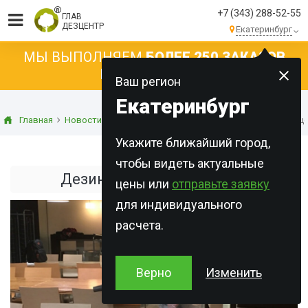
+7 (343) 288-52-55
ГЛАВ
ДЕЗЦЕНТР
Екатеринбург
МЫ ВЫПОЛНЯЕМ
БОЛЕЕ 250 ЗАКАЗОВ
КАЖДЫЙ ДЕНЬ!
Ваш регион
Екатеринбург
Главная
Новости
Статьи о дезинфекции
Дезинфекция в обще
Укажите ближайший город,
чтобы видеть актуальные
Дезинфекция в общепите
цены или
отправьте заявку
для индивидуального
расчета.
Верно
Изменить