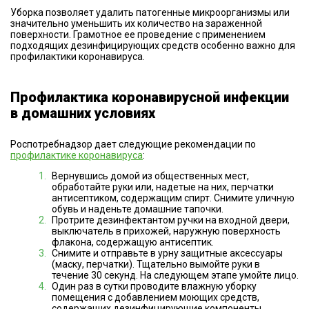
Уборка позволяет удалить патогенные микроорганизмы или
значительно уменьшить их количество на зараженной
поверхности. Грамотное ее проведение с применением
подходящих дезинфицирующих средств особенно важно для
профилактики коронавируса.
Профилактика коронавирусной инфекции
в домашних условиях
Роспотребнадзор дает следующие рекомендации по
профилактике коронавируса
:
Вернувшись домой из общественных мест,
обработайте руки или, надетые на них, перчатки
антисептиком, содержащим спирт. Снимите уличную
обувь и наденьте домашние тапочки.
Протрите дезинфектантом ручки на входной двери,
выключатель в прихожей, наружную поверхность
флакона, содержащую антисептик.
Снимите и отправьте в урну защитные аксессуары
(маску, перчатки). Тщательно вымойте руки в
течение 30 секунд. На следующем этапе умойте лицо.
Один раз в сутки проводите влажную уборку
помещения с добавлением моющих средств,
содержащих дезинфицирующие компоненты