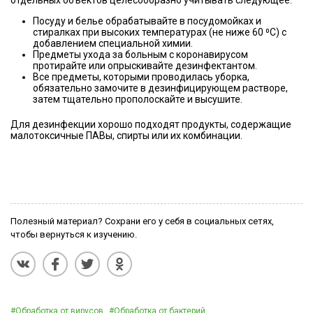
отдельных объектов целесообразно учитывать следующее:
Посуду и белье обрабатывайте в посудомойках и
стиралках при высоких температурах (не ниже 60 ⁰C) с
добавлением специальной химии.
Предметы ухода за больным с коронавирусом
протирайте или опрыскивайте дезинфектантом.
Все предметы, которыми проводилась уборка,
обязательно замочите в дезинфицирующем растворе,
затем тщательно прополоскайте и высушите.
Для дезинфекции хорошо подходят продукты, содержащие
малотоксичные ПАВы, спирты или их комбинации.
Полезный материал? Сохрани его у себя в социальных сетях,
чтобы вернуться к изучению.
#Обработка от вирусов
#Обработка от бактерий