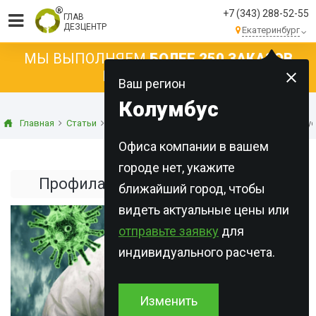
+7 (343) 288-52-55
ГЛАВ
ДЕЗЦЕНТР
Екатеринбург
МЫ ВЫПОЛНЯЕМ
БОЛЕЕ 250 ЗАКАЗОВ
КАЖДЫЙ ДЕНЬ!
Ваш регион
Колумбус
Главная
Статьи
Дезинфекция
Профилактика от коронавирус
Офиса компании в вашем
городе нет, укажите
Профилактика от коронавируса
ближайший город, чтобы
видеть актуальные цены или
отправьте заявку
для
индивидуального расчета.
Изменить