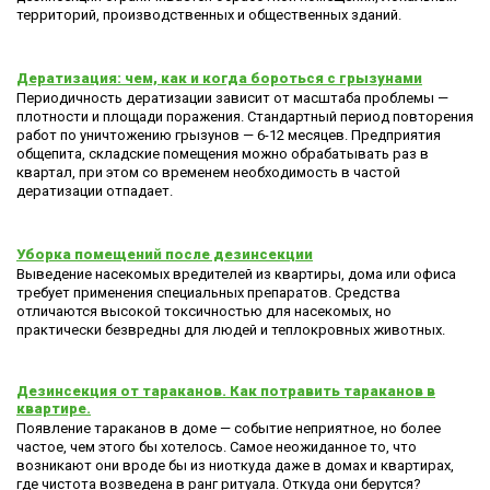
территорий, производственных и общественных зданий.
Дератизация: чем, как и когда бороться с грызунами
Периодичность дератизации зависит от масштаба проблемы —
плотности и площади поражения. Стандартный период повторения
работ по уничтожению грызунов — 6-12 месяцев. Предприятия
общепита, складские помещения можно обрабатывать раз в
квартал, при этом со временем необходимость в частой
дератизации отпадает.
Уборка помещений после дезинсекции
Выведение насекомых вредителей из квартиры, дома или офиса
требует применения специальных препаратов. Средства
отличаются высокой токсичностью для насекомых, но
практически безвредны для людей и теплокровных животных.
Дезинсекция от тараканов. Как потравить тараканов в
квартире.
Появление тараканов в доме — событие неприятное, но более
частое, чем этого бы хотелось. Самое неожиданное то, что
возникают они вроде бы из ниоткуда даже в домах и квартирах,
где чистота возведена в ранг ритуала. Откуда они берутся?