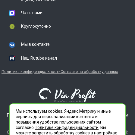
Чат с нами
Круглосуточно
Мы в контакте
Наш Rutube канал
Политика конфиденциальности
Согласие на обработку данных
Мы используем cookies, Яндекс.Метрику и иные
ГЛАВДЕЗЦЕНТР является зарегистрированным товарным
сервисы для персонализации контента и
знаком. Все права защищены.
повышения удобства пользования сайтом
ООО "СЛУЖБА ДЕЗИНФЕКЦИИ" 620012 СВЕРДЛОВСКАЯ
согласно
Политике конфиденциальности
. Вы
ОБЛАСТЬ Г. ЕКАТЕРИНБУРГ, УЛ. ИЛЬИЧА ДОМ 14 КВ 11 ИНН:
можете запретить обработку сookies в настройках