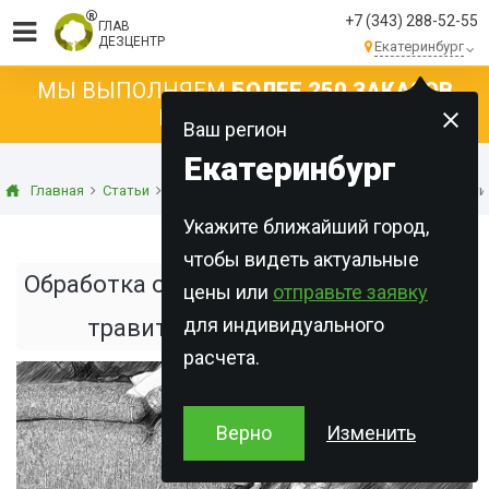
+7 (343) 288-52-55
ГЛАВ
ДЕЗЦЕНТР
Екатеринбург
МЫ ВЫПОЛНЯЕМ
БОЛЕЕ 250 ЗАКАЗОВ
КАЖДЫЙ ДЕНЬ!
Ваш регион
Екатеринбург
Главная
Статьи
Дезинсекция
Обработка от клопов с гаранти
Укажите ближайший город,
чтобы видеть актуальные
Обработка от клопов с гарантией. Как
цены или
отправьте заявку
для индивидуального
травить клопов в квартире
расчета.
Верно
Изменить