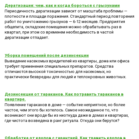
Дератизация: чем, как и когда бороться с грызунами
Периодичность дератизации зависит от масштаба проблемы —
плотности и площади поражения. Стандартный период повторения
работ по уничтожению грызунов — 6-12 месяцев. Предприятия
общепита, складские помещения можно обрабатывать раз в
квартал, при этом со временем необходимость в частой
дератизации отпадает.
Уборка помещений после дезинсекции
Выведение насекомых вредителей из квартиры, дома или офиса
требует применения специальных препаратов. Средства
отличаются высокой токсичностью для насекомых, но
практически безвредны для людей и теплокровных животных.
Дезинсекция от тараканов. Как потравить тараканов в
квартире.
Появление тараканов в доме — событие неприятное, но более
частое, чем этого бы хотелось. Самое неожиданное то, что
возникают они вроде бы из ниоткуда даже в домах и квартирах,
где чистота возведена в ранг ритуала. Откуда они берутся?
Обработка от клопов с гарантией. Как травить клопов в