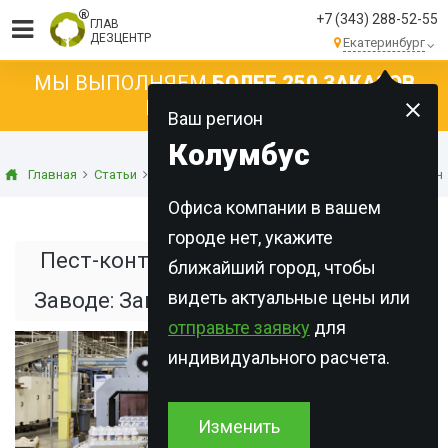
+7 (343) 288-52-55
ГЛАВ
ДЕЗЦЕНТР
Екатеринбург
МЫ ВЫПОЛНЯЕМ
БОЛЕЕ 250 ЗАКАЗОВ
КАЖДЫЙ ДЕНЬ!
Ваш регион
Колумбус
Главная
Статьи
Дератизация
Пест-контроль на Промышленно
Офиса компании в вашем
городе нет, укажите
Пест-контроль на Промышленном
ближайший город, чтобы
видеть актуальные цены или
Заводе: Защита Бизнеса и Экология
отправьте заявку
для
индивидуального расчета.
Изменить