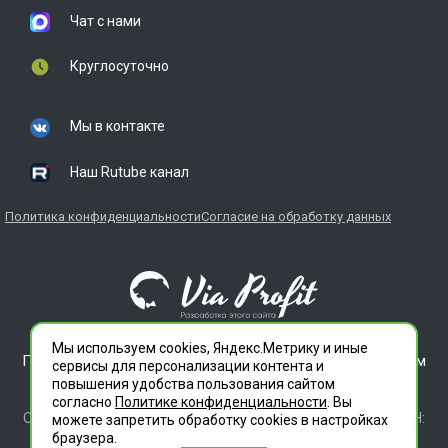
Чат с нами
Круглосуточно
Мы в контакте
Наш Rutube канал
Политика конфиденциальности
Согласие на обработку данных
Мы используем cookies, Яндекс.Метрику и иные
ГЛАВДЕЗЦЕНТР является зарегистрированным товарным
сервисы для персонализации контента и
знаком. Все права защищены.
повышения удобства пользования сайтом
ООО "СЛУЖБА ДЕЗИНФЕКЦИИ" 620012 СВЕРДЛОВСКАЯ
согласно
Политике конфиденциальности
. Вы
ОБЛАСТЬ Г. ЕКАТЕРИНБУРГ, УЛ. ИЛЬИЧА ДОМ 14 КВ 11 ИНН:
можете запретить обработку сookies в настройках
6686112972 ОГРН 1196658010020
браузера.