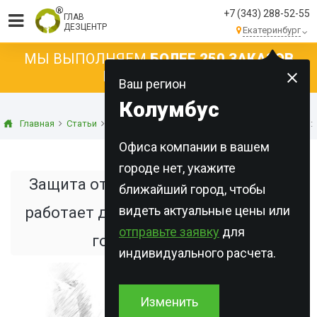
+7 (343) 288-52-55
ГЛАВ
ДЕЗЦЕНТР
Екатеринбург
МЫ ВЫПОЛНЯЕМ
БОЛЕЕ 250 ЗАКАЗОВ
КАЖДЫЙ ДЕНЬ!
Ваш регион
Колумбус
Главная
Статьи
Дезинсекция
Защита от бактерий и вирусов:
Офиса компании в вашем
городе нет, укажите
Защита от бактерий и вирусов: как
ближайший город, чтобы
видеть актуальные цены или
работает дезинфекция холодным и
отправьте заявку
для
горячим туманом
индивидуального расчета.
Изменить