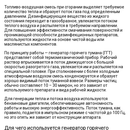
Топливо-воздушная смесь при сгорании выделяет требуемое
количество тепла и образует поток газа под определенным
давлением. Дезинфицирующее вещество из жидкого
состояния переходит в газообразное, увлекается потоком
теплого воздуха и распыляется в требуемом направлении.
Для повышения эффективности смачивания поверхностей и
проникающей способности дезинфекционных препаратов,
используются жидкости на основе чистой воды или
маслянистых компонентов.
По принципу работы — генератор горячего тумана (ГГТ)
представляет собой термомеханический прибор. Рабочий
раствор впрыскивается в поток движущегося с большой
скоростью разогретого газа, увлекается им и распыляется на
специальной головке. При столкновении с более холодным
атмосферным воздухом смесь конденсируется и образует
хорошо видимый поток туманной взвеси. Размеры частиц
обычно составляют 10 – 30 микрон, но это зависит от
используемого препарата и вида рабочей жидкости.
Для генерации тепла и потока воздуха используются
бензиновые двигатели, обеспечивающие автономность
работы и высокую энергоэффективность. Поток тумана, как
правило, подается в импульсном режиме с частотой до 100 Гц,
но это опять же зависит от конструкции аппарата.
Для чего используется генератор горячего