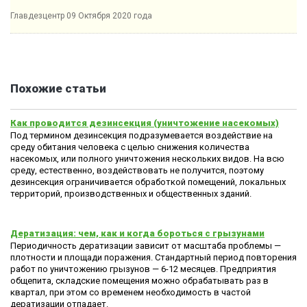
Главдезцентр
09 Октября 2020 года
Похожие статьи
Как проводится дезинсекция (уничтожение насекомых)
Под термином дезинсекция подразумевается воздействие на
среду обитания человека с целью снижения количества
насекомых, или полного уничтожения нескольких видов. На всю
среду, естественно, воздействовать не получится, поэтому
дезинсекция ограничивается обработкой помещений, локальных
территорий, производственных и общественных зданий.
Дератизация: чем, как и когда бороться с грызунами
Периодичность дератизации зависит от масштаба проблемы —
плотности и площади поражения. Стандартный период повторения
работ по уничтожению грызунов — 6-12 месяцев. Предприятия
общепита, складские помещения можно обрабатывать раз в
квартал, при этом со временем необходимость в частой
дератизации отпадает.