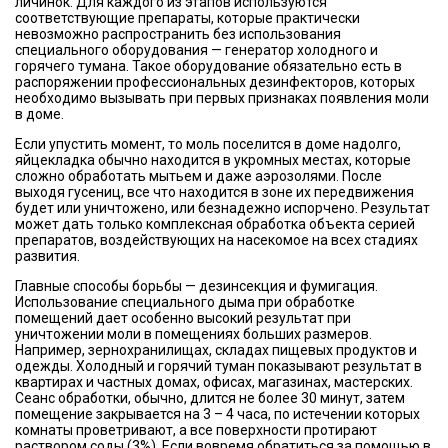
личинок. Для каждого из этапов используются
соответствующие препараты, которые практически
невозможно распространить без использования
специального оборудования — генератор холодного и
горячего тумана. Такое оборудование обязательно есть в
распоряжении профессиональных дезинфекторов, которых
необходимо вызывать при первых признаках появления моли
в доме.
Если упустить момент, то моль поселится в доме надолго,
яйцекладка обычно находится в укромных местах, которые
сложно обработать мытьем и даже аэрозолями. После
выходя гусениц, все что находится в зоне их передвижения
будет или уничтожено, или безнадежно испорчено. Результат
может дать только комплексная обработка объекта серией
препаратов, воздействующих на насекомое на всех стадиях
развития.
Главные способы борьбы — дезинсекция и фумигация.
Использование специального дыма при обработке
помещений дает особенно высокий результат при
уничтожении моли в помещениях больших размеров.
Например, зернохранилищах, складах пищевых продуктов и
одежды. Холодный и горячий туман показывают результат в
квартирах и частных домах, офисах, магазинах, мастерских.
Сеанс обработки, обычно, длится не более 30 минут, затем
помещение закрывается на 3 – 4 часа, по истечении которых
комнаты проветривают, а все поверхности протирают
раствором соды (3%). Если вовремя обратиться за помощью в