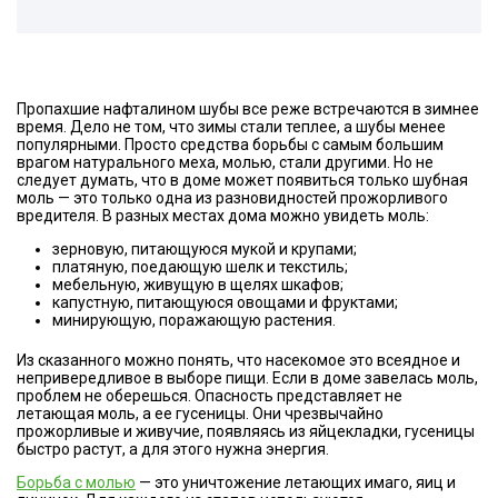
Пропахшие нафталином шубы все реже встречаются в зимнее
время. Дело не том, что зимы стали теплее, а шубы менее
популярными. Просто средства борьбы с самым большим
врагом натурального меха, молью, стали другими. Но не
следует думать, что в доме может появиться только шубная
моль — это только одна из разновидностей прожорливого
вредителя. В разных местах дома можно увидеть моль:
зерновую, питающуюся мукой и крупами;
платяную, поедающую шелк и текстиль;
мебельную, живущую в щелях шкафов;
капустную, питающуюся овощами и фруктами;
минирующую, поражающую растения.
Из сказанного можно понять, что насекомое это всеядное и
непривередливое в выборе пищи. Если в доме завелась моль,
проблем не оберешься. Опасность представляет не
летающая моль, а ее гусеницы. Они чрезвычайно
прожорливые и живучие, появляясь из яйцекладки, гусеницы
быстро растут, а для этого нужна энергия.
Борьба с молью
— это уничтожение летающих имаго, яиц и