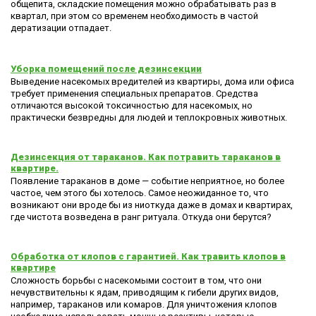
общепита, складские помещения можно обрабатывать раз в
квартал, при этом со временем необходимость в частой
дератизации отпадает.
Уборка помещений после дезинсекции
Выведение насекомых вредителей из квартиры, дома или офиса
требует применения специальных препаратов. Средства
отличаются высокой токсичностью для насекомых, но
практически безвредны для людей и теплокровных животных.
Дезинсекция от тараканов. Как потравить тараканов в
квартире.
Появление тараканов в доме — событие неприятное, но более
частое, чем этого бы хотелось. Самое неожиданное то, что
возникают они вроде бы из ниоткуда даже в домах и квартирах,
где чистота возведена в ранг ритуала. Откуда они берутся?
Обработка от клопов с гарантией. Как травить клопов в
квартире
Сложность борьбы с насекомыми состоит в том, что они
нечувствительны к ядам, приводящим к гибели других видов,
например, тараканов или комаров. Для уничтожения клопов