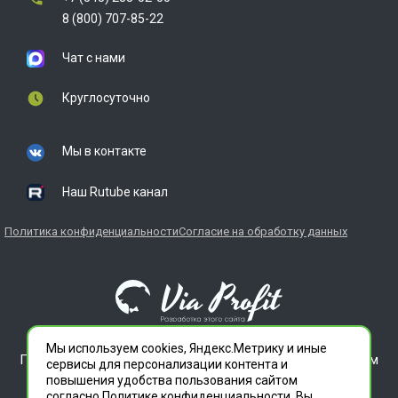
8 (800) 707-85-22
Чат с нами
Круглосуточно
Мы в контакте
Наш Rutube канал
Политика конфиденциальности
Согласие на обработку данных
Мы используем cookies, Яндекс.Метрику и иные
ГЛАВДЕЗЦЕНТР является зарегистрированным товарным
сервисы для персонализации контента и
знаком. Все права защищены.
повышения удобства пользования сайтом
ООО "СЛУЖБА ДЕЗИНФЕКЦИИ" 620012 СВЕРДЛОВСКАЯ
согласно
Политике конфиденциальности
. Вы