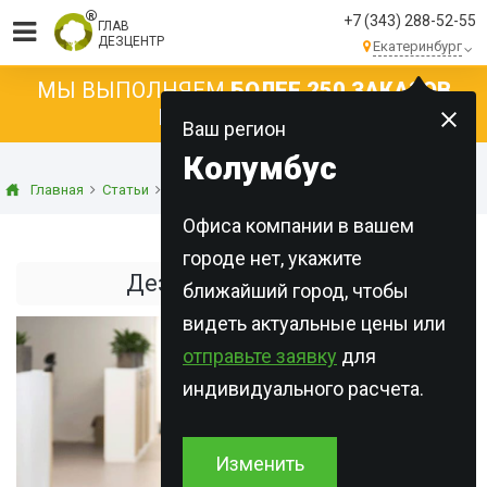
+7 (343) 288-52-55
ГЛАВ
ДЕЗЦЕНТР
Екатеринбург
МЫ ВЫПОЛНЯЕМ
БОЛЕЕ 250 ЗАКАЗОВ
КАЖДЫЙ ДЕНЬ!
Ваш регион
Колумбус
Главная
Статьи
Дезинфекция
Дезинфекция офиса
Офиса компании в вашем
городе нет, укажите
Дезинфекция офиса
ближайший город, чтобы
видеть актуальные цены или
отправьте заявку
для
индивидуального расчета.
Изменить