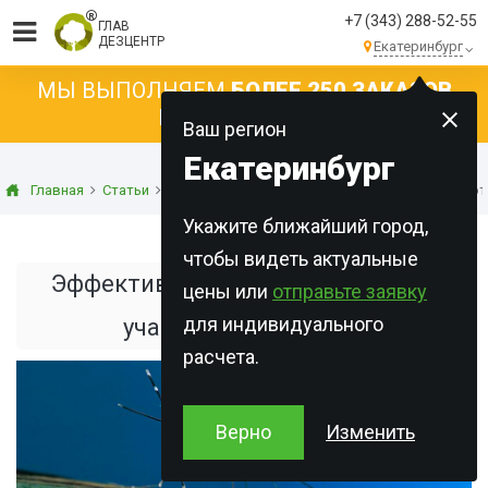
+7 (343) 288-52-55
ГЛАВ
ДЕЗЦЕНТР
Екатеринбург
МЫ ВЫПОЛНЯЕМ
БОЛЕЕ 250 ЗАКАЗОВ
КАЖДЫЙ ДЕНЬ!
Ваш регион
Екатеринбург
Главная
Статьи
Дезинсекция
Эффективные методы обработк
Укажите ближайший город,
чтобы видеть актуальные
Эффективные методы обработки
цены или
отправьте заявку
для индивидуального
участков от комаров
расчета.
Верно
Изменить