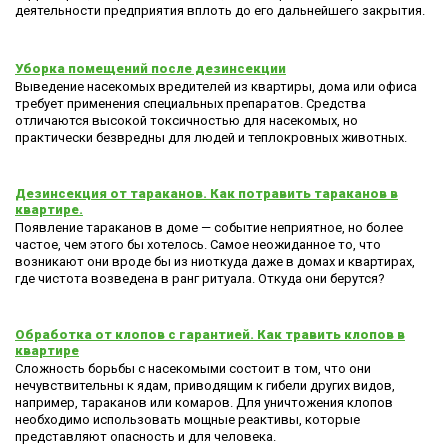
деятельности предприятия вплоть до его дальнейшего закрытия.
Уборка помещений после дезинсекции
Выведение насекомых вредителей из квартиры, дома или офиса
требует применения специальных препаратов. Средства
отличаются высокой токсичностью для насекомых, но
практически безвредны для людей и теплокровных животных.
Дезинсекция от тараканов. Как потравить тараканов в
квартире.
Появление тараканов в доме — событие неприятное, но более
частое, чем этого бы хотелось. Самое неожиданное то, что
возникают они вроде бы из ниоткуда даже в домах и квартирах,
где чистота возведена в ранг ритуала. Откуда они берутся?
Обработка от клопов с гарантией. Как травить клопов в
квартире
Сложность борьбы с насекомыми состоит в том, что они
нечувствительны к ядам, приводящим к гибели других видов,
например, тараканов или комаров. Для уничтожения клопов
необходимо использовать мощные реактивы, которые
представляют опасность и для человека.